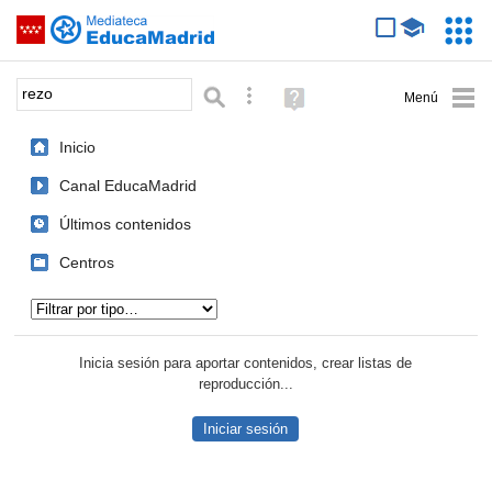
Mediateca de EducaMadrid
Saltar navegación
Servic
Educa
Palabra o frase:
Búsqueda avanzada
Ayuda
(en
ventana
Inicio
nueva)
Canal EducaMadrid
Últimos contenidos
Centros
Tipo de contenido:
Inicia sesión para aportar contenidos, crear listas de
reproducción...
Iniciar sesión