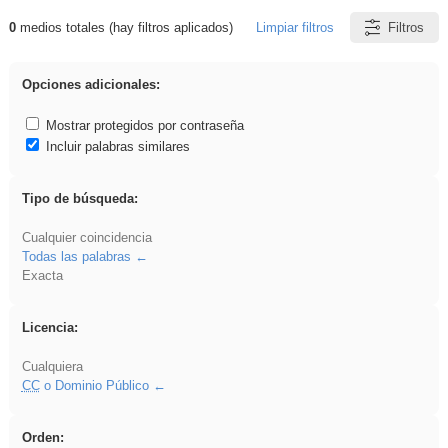
0
medios totales (hay filtros aplicados)
Limpiar filtros
Filtros
Resultados de: rezo
Opciones adicionales:
Mostrar protegidos por contraseña
Incluir palabras similares
Tipo de búsqueda:
Cualquier coincidencia
Todas las palabras
Exacta
Licencia:
Cualquiera
CC
o Dominio Público
Orden: