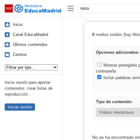
Mediateca de EducaMadrid
Saltar navegación
Palabra o frase:
Inicio
Canal EducaMadrid
0
medios totales (hay filtr
Resultados de: 
Últimos contenidos
Opciones adicionales:
Centros
Tipo de contenido:
Mostrar protegidos 
contraseña
Incluir palabras simi
Inicia sesión para aportar
contenidos, crear listas de
reproducción...
Tipo de contenido:
Iniciar sesión
No se ha encontrado ni