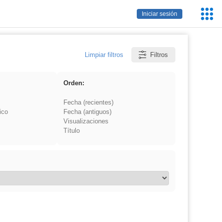
Servic
Iniciar sesión
Educa
Limpiar filtros
Filtros
Orden:
Fecha (recientes)
ico
Fecha (antiguos)
Visualizaciones
Título