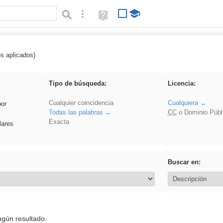
Búsqueda avanzada
Ayuda
(en
ventana
nueva)
os aplicados)
rezo
Tipo de búsqueda:
Licencia:
Cualquier coincidencia
Cualquiera
por
Todas las palabras
CC
o Dominio Públ
Exacta
lares
Buscar en:
ngún resultado.