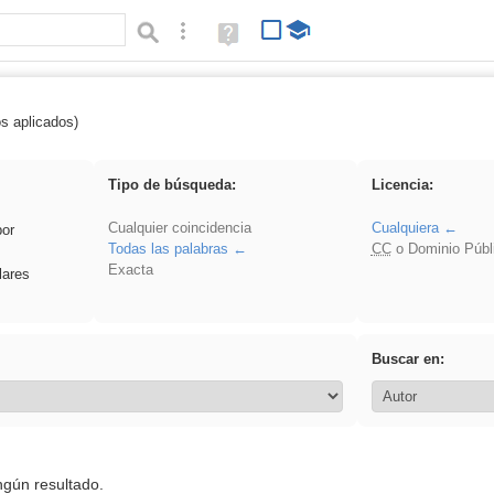
Búsqueda avanzada
Ayuda
(en
ventana
nueva)
os aplicados)
rezo
Tipo de búsqueda:
Licencia:
Cualquier coincidencia
Cualquiera
por
Todas las palabras
CC
o Dominio Públ
Exacta
lares
Buscar en:
ngún resultado.