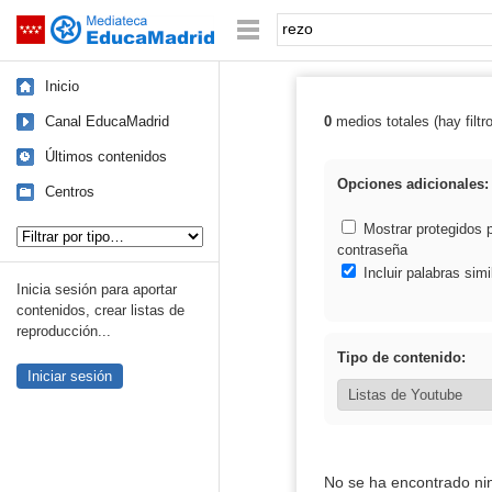
Mediateca de EducaMadrid
Saltar navegación
Palabra o frase:
Inicio
Canal EducaMadrid
0
medios totales (hay filtr
Resultados de: 
Últimos contenidos
Opciones adicionales:
Centros
Tipo de contenido:
Mostrar protegidos 
contraseña
Incluir palabras simi
Inicia sesión para aportar
contenidos, crear listas de
reproducción...
Tipo de contenido:
Iniciar sesión
No se ha encontrado ni