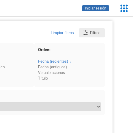
Servic
Iniciar sesión
Educa
Limpiar filtros
Filtros
Orden:
Fecha (recientes)
ico
Fecha (antiguos)
Visualizaciones
Título