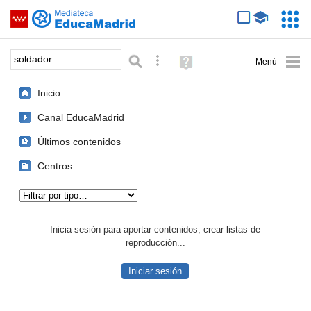
Mediateca de EducaMadrid
Saltar navegación
Servic
Educa
Palabra o frase:
Búsqueda avanzada
Ayuda
(en
ventana
Inicio
nueva)
Canal EducaMadrid
Últimos contenidos
Centros
Tipo de contenido:
Inicia sesión para aportar contenidos, crear listas de
reproducción...
Iniciar sesión