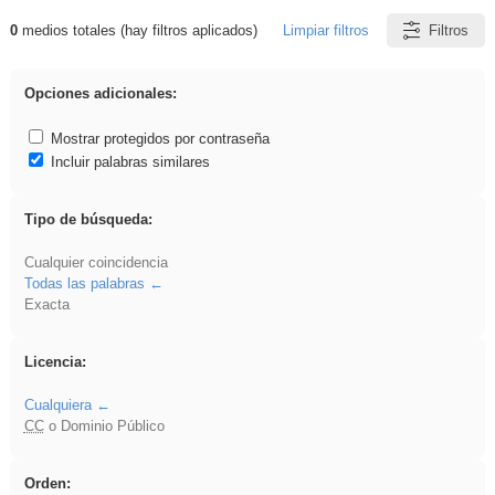
0
medios totales (hay filtros aplicados)
Limpiar filtros
Filtros
Resultados de: soldador
Opciones adicionales:
Mostrar protegidos por contraseña
Incluir palabras similares
Tipo de búsqueda:
Cualquier coincidencia
Todas las palabras
Exacta
Licencia:
Cualquiera
CC
o Dominio Público
Orden: