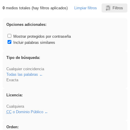
0
medios totales (hay filtros aplicados)
Limpiar filtros
Filtros
Resultados de: soldador
Opciones adicionales:
Mostrar protegidos por contraseña
Incluir palabras similares
Tipo de búsqueda:
Cualquier coincidencia
Todas las palabras
Exacta
Licencia:
Cualquiera
CC
o Dominio Público
Orden: