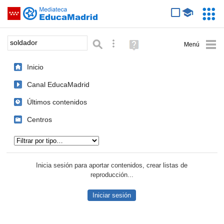
Mediateca de EducaMadrid
Saltar navegación
Servic
Educa
Palabra o frase:
Búsqueda avanzada
Ayuda
(en
ventana
Inicio
nueva)
Canal EducaMadrid
Últimos contenidos
Centros
Tipo de contenido:
Inicia sesión para aportar contenidos, crear listas de
reproducción...
Iniciar sesión