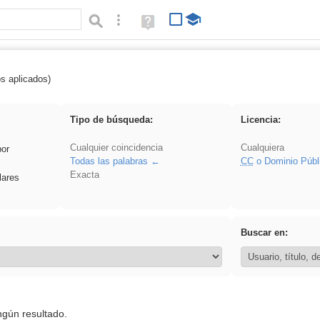
Búsqueda avanzada
Ayuda
(en
ventana
nueva)
os aplicados)
soldador
Tipo de búsqueda:
Licencia:
Cualquier coincidencia
Cualquiera
por
Todas las palabras
CC
o Dominio Públ
Exacta
lares
Buscar en:
ngún resultado.