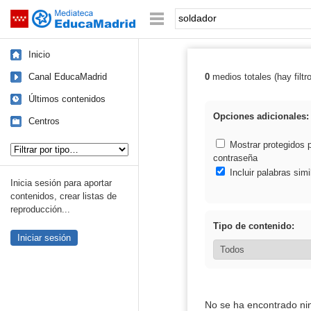
Mediateca de EducaMadrid
Saltar navegación
Palabra o frase:
Inicio
Canal EducaMadrid
0
medios totales (hay filtr
Resultados de: 
Últimos contenidos
Opciones adicionales:
Centros
Tipo de contenido:
Mostrar protegidos 
contraseña
Incluir palabras simi
Inicia sesión para aportar
contenidos, crear listas de
reproducción...
Tipo de contenido:
Iniciar sesión
No se ha encontrado ni