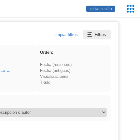
Servic
Iniciar sesión
Educa
Limpiar filtros
Filtros
Orden:
Fecha (recientes)
ico
Fecha (antiguos)
Visualizaciones
Título