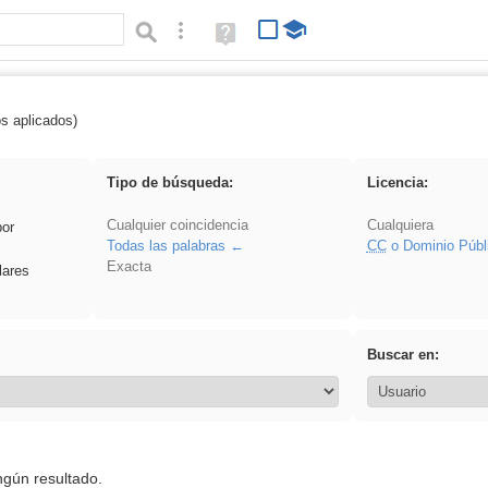
Búsqueda avanzada
Ayuda
(en
ventana
nueva)
os aplicados)
soldador
Tipo de búsqueda:
Licencia:
Cualquier coincidencia
Cualquiera
por
Todas las palabras
CC
o Dominio Públ
Exacta
lares
Buscar en:
ngún resultado.