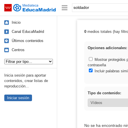
Mediateca de EducaMadrid
Saltar navegación
Palabra o frase:
Inicio
Canal EducaMadrid
0
medios totales (hay filtr
Resultados de: 
Últimos contenidos
Opciones adicionales:
Centros
Tipo de contenido:
Mostrar protegidos 
contraseña
Incluir palabras simi
Inicia sesión para aportar
contenidos, crear listas de
reproducción...
Tipo de contenido:
Iniciar sesión
No se ha encontrado ni