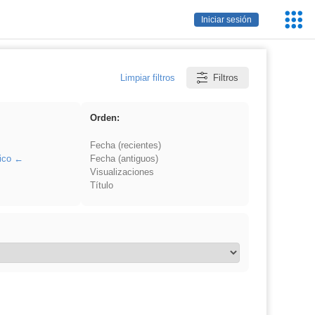
Servic
Iniciar sesión
Educa
Limpiar filtros
Filtros
Orden:
Fecha (recientes)
ico
Fecha (antiguos)
Visualizaciones
Título