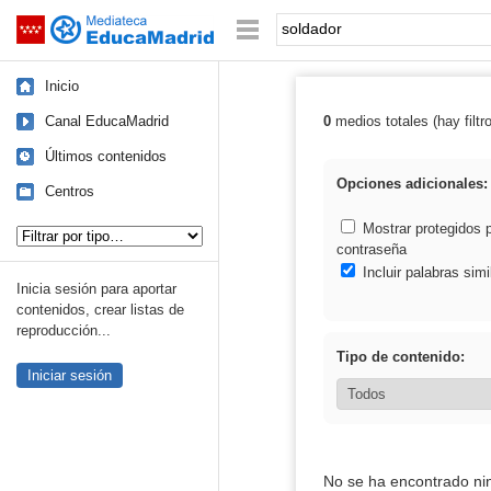
Mediateca de EducaMadrid
Saltar navegación
Palabra o frase:
Inicio
Canal EducaMadrid
0
medios totales (hay filtr
Resultados de: 
Últimos contenidos
Opciones adicionales:
Centros
Tipo de contenido:
Mostrar protegidos 
contraseña
Incluir palabras simi
Inicia sesión para aportar
contenidos, crear listas de
reproducción...
Tipo de contenido:
Iniciar sesión
No se ha encontrado ni