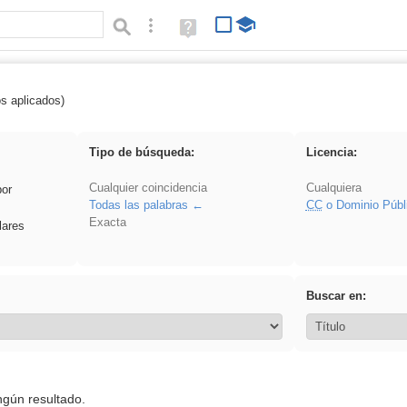
Búsqueda avanzada
Ayuda
(en
ventana
nueva)
os aplicados)
soldador
Tipo de búsqueda:
Licencia:
Cualquier coincidencia
Cualquiera
por
Todas las palabras
CC
o Dominio Públ
Exacta
lares
Buscar en:
ngún resultado.