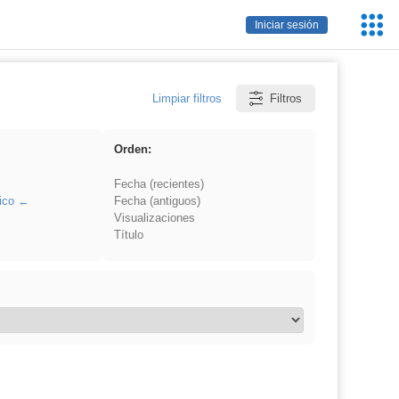
Servic
Iniciar sesión
Educa
Limpiar filtros
Filtros
Orden:
Fecha (recientes)
ico
Fecha (antiguos)
Visualizaciones
Título