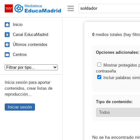
Mediateca de EducaMadrid
Saltar navegación
Palabra o frase:
Inicio
Canal EducaMadrid
0
medios totales (hay filtr
Resultados de: 
Últimos contenidos
Opciones adicionales:
Centros
Tipo de contenido:
Mostrar protegidos 
contraseña
Incluir palabras simi
Inicia sesión para aportar
contenidos, crear listas de
reproducción...
Tipo de contenido:
Iniciar sesión
No se ha encontrado ni