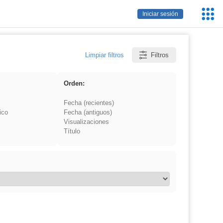
Servic
Iniciar sesión
Educa
Limpiar filtros
Filtros
Orden:
Fecha (recientes)
ico
Fecha (antiguos)
Visualizaciones
Título