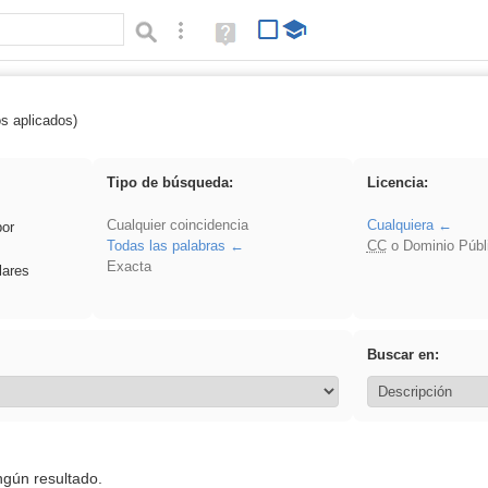
Búsqueda avanzada
Ayuda
(en
ventana
nueva)
os aplicados)
soldador
Tipo de búsqueda:
Licencia:
Cualquier coincidencia
Cualquiera
por
Todas las palabras
CC
o Dominio Públ
Exacta
lares
Buscar en:
ngún resultado.