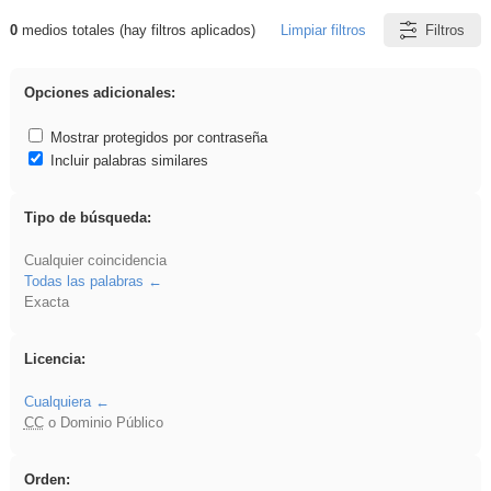
0
medios totales (hay filtros aplicados)
Limpiar filtros
Filtros
Resultados de: soldador
Opciones adicionales:
Mostrar protegidos por contraseña
Incluir palabras similares
Tipo de búsqueda:
Cualquier coincidencia
Todas las palabras
Exacta
Licencia:
Cualquiera
CC
o Dominio Público
Orden: