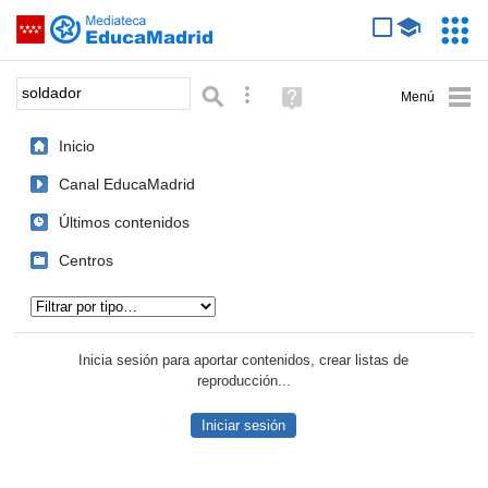
Mediateca de EducaMadrid
Saltar navegación
Servic
Educa
Palabra o frase:
Búsqueda avanzada
Ayuda
(en
ventana
Inicio
nueva)
Canal EducaMadrid
Últimos contenidos
Centros
Tipo de contenido:
Inicia sesión para aportar contenidos, crear listas de
reproducción...
Iniciar sesión