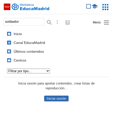
Mediateca de EducaMadrid
Saltar navegación
Servic
Educa
Palabra o frase:
Búsqueda avanzada
Ayuda
(en
ventana
Inicio
nueva)
Canal EducaMadrid
Últimos contenidos
Centros
Tipo de contenido:
Inicia sesión para aportar contenidos, crear listas de
reproducción...
Iniciar sesión