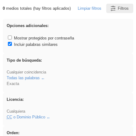
0
medios totales (hay filtros aplicados)
Limpiar filtros
Filtros
Resultados de: soldador
Opciones adicionales:
Mostrar protegidos por contraseña
Incluir palabras similares
Tipo de búsqueda:
Cualquier coincidencia
Todas las palabras
Exacta
Licencia:
Cualquiera
CC
o Dominio Público
Orden: