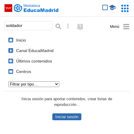
Mediateca de EducaMadrid
Saltar navegación
Servic
Educa
Palabra o frase:
Búsqueda avanzada
Ayuda
(en
ventana
Inicio
nueva)
Canal EducaMadrid
Últimos contenidos
Centros
Tipo de contenido:
Inicia sesión para aportar contenidos, crear listas de
reproducción...
Iniciar sesión