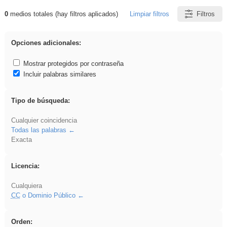
0
medios totales (hay filtros aplicados)
Limpiar filtros
Filtros
Resultados de: soldador
Opciones adicionales:
Mostrar protegidos por contraseña
Incluir palabras similares
Tipo de búsqueda:
Cualquier coincidencia
Todas las palabras
Exacta
Licencia:
Cualquiera
CC
o Dominio Público
Orden: