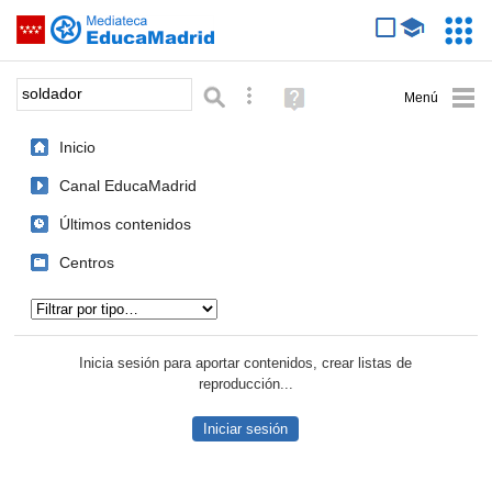
Mediateca de EducaMadrid
Saltar navegación
Servic
Educa
Palabra o frase:
Búsqueda avanzada
Ayuda
(en
ventana
Inicio
nueva)
Canal EducaMadrid
Últimos contenidos
Centros
Tipo de contenido:
Inicia sesión para aportar contenidos, crear listas de
reproducción...
Iniciar sesión