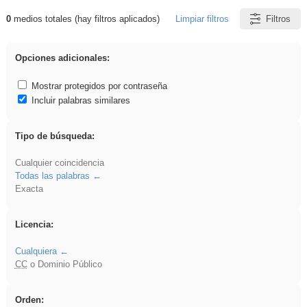
0
medios totales (hay filtros aplicados)
Limpiar filtros
Filtros
Resultados de: soldador
Opciones adicionales:
Mostrar protegidos por contraseña
Incluir palabras similares
Tipo de búsqueda:
Cualquier coincidencia
Todas las palabras
Exacta
Licencia:
Cualquiera
CC
o Dominio Público
Orden: