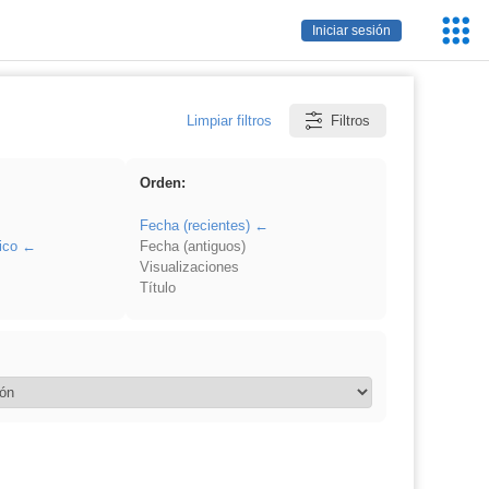
Servic
Iniciar sesión
Educa
Limpiar filtros
Filtros
Orden:
Fecha (recientes)
ico
Fecha (antiguos)
Visualizaciones
Título