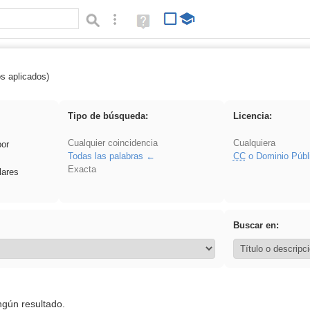
Búsqueda avanzada
Ayuda
(en
ventana
nueva)
os aplicados)
soldador
Tipo de búsqueda:
Licencia:
Cualquier coincidencia
Cualquiera
por
Todas las palabras
CC
o Dominio Públ
Exacta
lares
Buscar en:
ngún resultado.