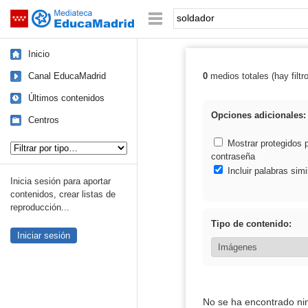
Mediateca de EducaMadrid
Saltar navegación
Palabra o frase:
Inicio
Canal EducaMadrid
0
medios totales (hay filtr
Resultados de: 
Últimos contenidos
Opciones adicionales:
Centros
Tipo de contenido:
Mostrar protegidos 
contraseña
Incluir palabras simi
Inicia sesión para aportar
contenidos, crear listas de
reproducción...
Tipo de contenido:
Iniciar sesión
No se ha encontrado ni