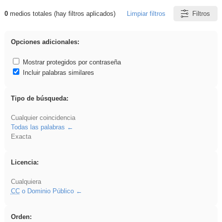
0
medios totales (hay filtros aplicados)
Limpiar filtros
Filtros
Resultados de: soldador
Opciones adicionales:
Mostrar protegidos por contraseña
Incluir palabras similares
Tipo de búsqueda:
Cualquier coincidencia
Todas las palabras
Exacta
Licencia:
Cualquiera
CC
o Dominio Público
Orden: