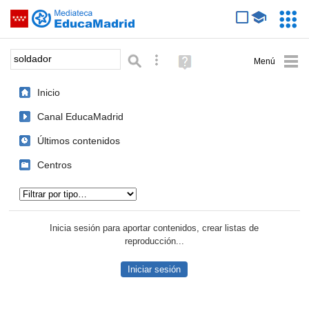
Mediateca de EducaMadrid
Saltar navegación
Servic
Educa
Palabra o frase:
Búsqueda avanzada
Ayuda
(en
ventana
Inicio
nueva)
Canal EducaMadrid
Últimos contenidos
Centros
Tipo de contenido:
Inicia sesión para aportar contenidos, crear listas de
reproducción...
Iniciar sesión