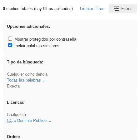
0
medios totales (hay filtros aplicados)
Limpiar filtros
Filtros
Resultados de: soldador
Opciones adicionales:
Mostrar protegidos por contraseña
Incluir palabras similares
Tipo de búsqueda:
Cualquier coincidencia
Todas las palabras
Exacta
Licencia:
Cualquiera
CC
o Dominio Público
Orden: