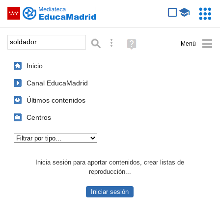
Mediateca de EducaMadrid
Saltar navegación
Servic
Educa
Palabra o frase:
Búsqueda avanzada
Ayuda
(en
ventana
Inicio
nueva)
Canal EducaMadrid
Últimos contenidos
Centros
Tipo de contenido:
Inicia sesión para aportar contenidos, crear listas de
reproducción...
Iniciar sesión