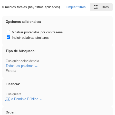
0
medios totales (hay filtros aplicados)
Limpiar filtros
Filtros
Resultados de: soldador
Opciones adicionales:
Mostrar protegidos por contraseña
Incluir palabras similares
Tipo de búsqueda:
Cualquier coincidencia
Todas las palabras
Exacta
Licencia:
Cualquiera
CC
o Dominio Público
Orden: