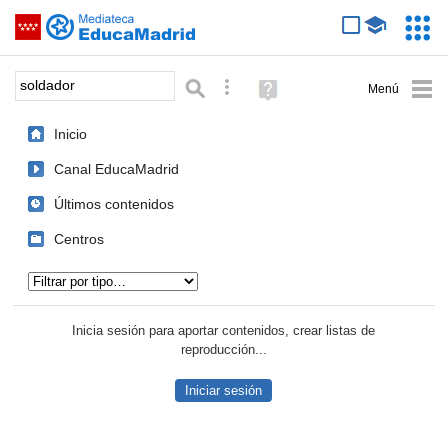
Mediateca de EducaMadrid
Saltar navegación
Servic
Educa
Palabra o frase:
Búsqueda avanzada
Ayuda
(en
ventana
Inicio
nueva)
Canal EducaMadrid
Últimos contenidos
Centros
Tipo de contenido:
Inicia sesión para aportar contenidos, crear listas de
reproducción...
Iniciar sesión