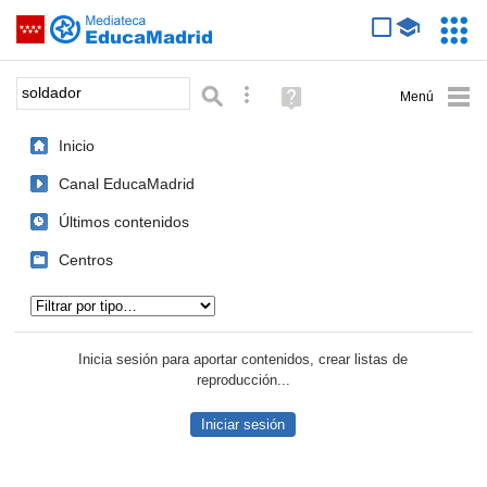
Mediateca de EducaMadrid
Saltar navegación
Servic
Educa
Palabra o frase:
Búsqueda avanzada
Ayuda
(en
ventana
Inicio
nueva)
Canal EducaMadrid
Últimos contenidos
Centros
Tipo de contenido:
Inicia sesión para aportar contenidos, crear listas de
reproducción...
Iniciar sesión