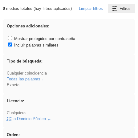
0
medios totales (hay filtros aplicados)
Limpiar filtros
Filtros
Resultados de: soldador
Opciones adicionales:
Mostrar protegidos por contraseña
Incluir palabras similares
Tipo de búsqueda:
Cualquier coincidencia
Todas las palabras
Exacta
Licencia:
Cualquiera
CC
o Dominio Público
Orden: