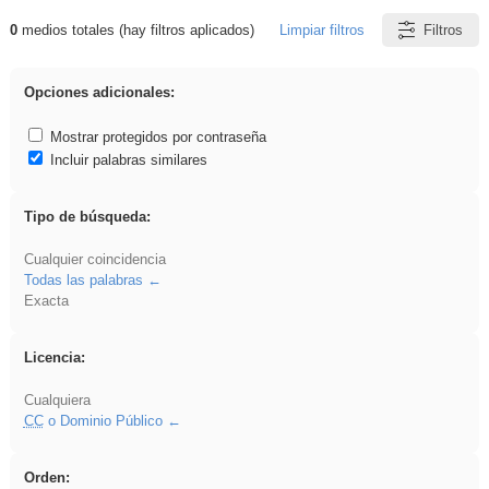
0
medios totales (hay filtros aplicados)
Limpiar filtros
Filtros
Resultados de: soldador
Opciones adicionales:
Mostrar protegidos por contraseña
Incluir palabras similares
Tipo de búsqueda:
Cualquier coincidencia
Todas las palabras
Exacta
Licencia:
Cualquiera
CC
o Dominio Público
Orden: