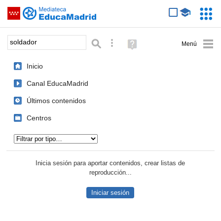
Mediateca de EducaMadrid
Saltar navegación
Servic
Educa
Palabra o frase:
Búsqueda avanzada
Ayuda
(en
ventana
Inicio
nueva)
Canal EducaMadrid
Últimos contenidos
Centros
Tipo de contenido:
Inicia sesión para aportar contenidos, crear listas de
reproducción...
Iniciar sesión