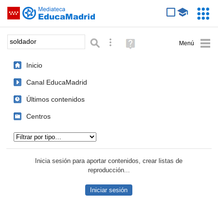
Mediateca de EducaMadrid
Saltar navegación
Servic
Educa
Palabra o frase:
Búsqueda avanzada
Ayuda
(en
ventana
Inicio
nueva)
Canal EducaMadrid
Últimos contenidos
Centros
Tipo de contenido:
Inicia sesión para aportar contenidos, crear listas de
reproducción...
Iniciar sesión