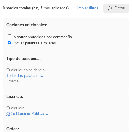
0
medios totales (hay filtros aplicados)
Limpiar filtros
Filtros
Resultados de: soldador
Opciones adicionales:
Mostrar protegidos por contraseña
Incluir palabras similares
Tipo de búsqueda:
Cualquier coincidencia
Todas las palabras
Exacta
Licencia:
Cualquiera
CC
o Dominio Público
Orden: