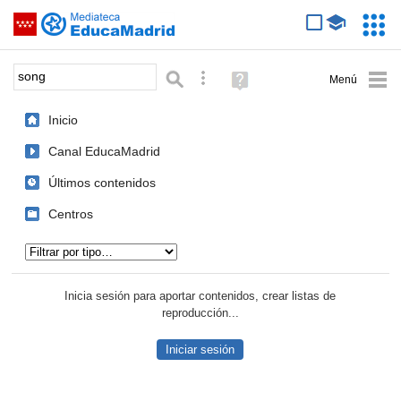
Mediateca de EducaMadrid
Saltar navegación
Servic
Educa
Palabra o frase:
Búsqueda avanzada
Ayuda
(en
ventana
Inicio
nueva)
Canal EducaMadrid
Últimos contenidos
Centros
Tipo de contenido:
Inicia sesión para aportar contenidos, crear listas de
reproducción...
Iniciar sesión