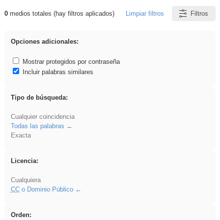
0
medios totales (hay filtros aplicados)
Limpiar filtros
Filtros
Resultados de: song
Opciones adicionales:
Mostrar protegidos por contraseña
Incluir palabras similares
Tipo de búsqueda:
Cualquier coincidencia
Todas las palabras
Exacta
Licencia:
Cualquiera
CC
o Dominio Público
Orden: