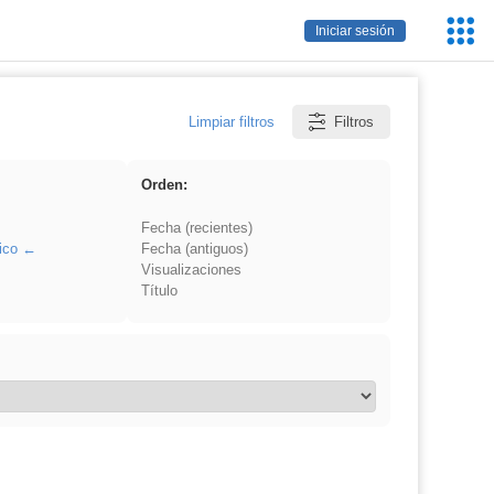
Servic
Iniciar sesión
Educa
Limpiar filtros
Filtros
Orden:
Fecha (recientes)
ico
Fecha (antiguos)
Visualizaciones
Título