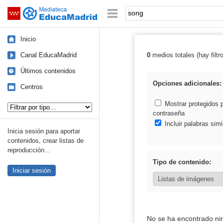
Mediateca de EducaMadrid
Saltar navegación
Palabra o frase:
Inicio
Canal EducaMadrid
0
medios totales (hay filtr
Resultados de:
Últimos contenidos
Opciones adicionales:
Centros
Tipo de contenido:
Mostrar protegidos 
contraseña
Incluir palabras simi
Inicia sesión para aportar
contenidos, crear listas de
reproducción...
Tipo de contenido:
Iniciar sesión
No se ha encontrado ni