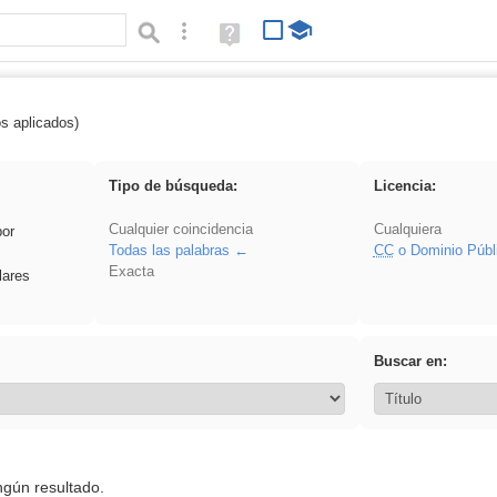
Búsqueda avanzada
Ayuda
(en
ventana
nueva)
os aplicados)
 song
Tipo de búsqueda:
Licencia:
Cualquier coincidencia
Cualquiera
por
Todas las palabras
CC
o Dominio Públ
Exacta
lares
Buscar en:
ngún resultado.