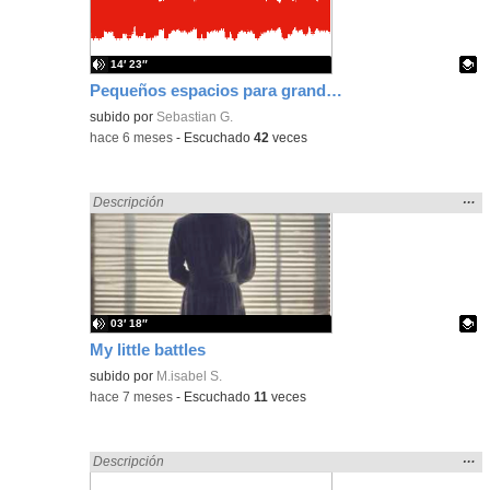
bús
14′ 23″
Pequeños espacios para grandes ideas
Contenido educativo.
subido por
Sebastian G.
-
hace 6 meses
-
Escuchado
42
veces
Mos
…
Encontrado «song» en:
Descripción
la
ubic
de l
bús
03′ 18″
My little battles
Contenido educativo.
subido por
M.isabel S.
-
hace 7 meses
-
Escuchado
11
veces
Mos
…
Encontrado «song» en:
Descripción
la