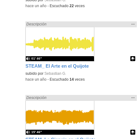
-
hace un año
-
Escuchado
22
veces
Mos
…
Encontrado «song» en:
Descripción
la
ubic
de l
bús
01′ 46″
STEAM_ El Arte en el Quijote
Contenido educativo.
subido por
Sebastian G.
-
hace un año
-
Escuchado
14
veces
Mos
…
Encontrado «song» en:
Descripción
la
ubic
de l
bús
15′ 46″