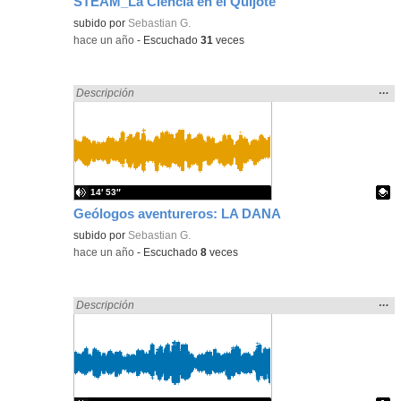
STEAM_La Ciencia en el Quijote
Contenido educativo.
subido por
Sebastian G.
-
hace un año
-
Escuchado
31
veces
Mos
…
Encontrado «song» en:
Descripción
la
ubic
de l
bús
14′ 53″
Geólogos aventureros: LA DANA
Contenido educativo.
subido por
Sebastian G.
-
hace un año
-
Escuchado
8
veces
Mos
…
Encontrado «song» en:
Descripción
la
ubic
de l
bús