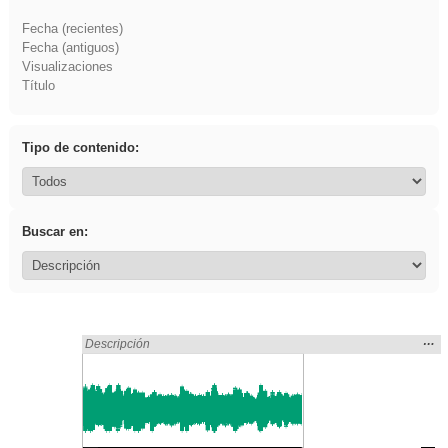
Fecha (recientes)
Fecha (antiguos)
Visualizaciones
Título
Tipo de contenido:
Buscar en:
Mos
…
Encontrado «song» en:
Descripción
la
ubic
de l
bús