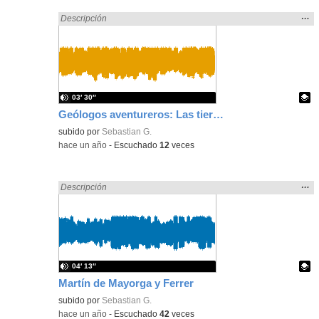
Mos
…
Encontrado «song» en:
Descripción
la
ubic
de l
bús
03′ 30″
Geólogos aventureros: Las tierras raras
Contenido educativo.
subido por
Sebastian G.
-
hace un año
-
Escuchado
12
veces
Mos
…
Encontrado «song» en:
Descripción
la
ubic
de l
bús
04′ 13″
Martín de Mayorga y Ferrer
Contenido educativo.
subido por
Sebastian G.
-
hace un año
-
Escuchado
42
veces