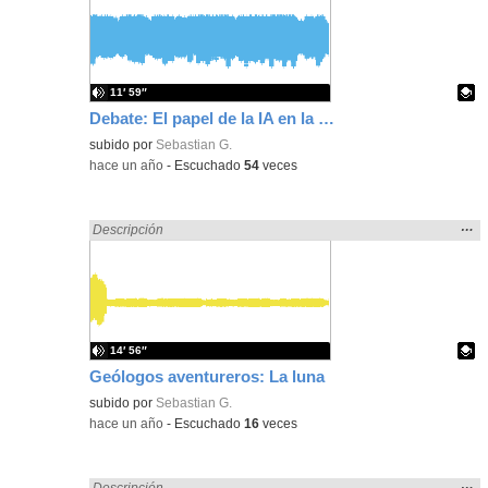
ubic
de l
bús
11′ 59″
Debate: El papel de la IA en la educación
Contenido educativo.
subido por
Sebastian G.
-
hace un año
-
Escuchado
54
veces
Mos
…
Encontrado «song» en:
Descripción
la
ubic
de l
bús
14′ 56″
Geólogos aventureros: La luna
Contenido educativo.
subido por
Sebastian G.
-
hace un año
-
Escuchado
16
veces
Mos
…
Encontrado «song» en:
Descripción