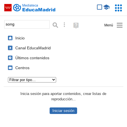
Mediateca de EducaMadrid
Saltar navegación
Servic
Educa
Palabra o frase:
Búsqueda avanzada
Ayuda
(en
ventana
Inicio
nueva)
Canal EducaMadrid
Últimos contenidos
Centros
Tipo de contenido:
Inicia sesión para aportar contenidos, crear listas de
reproducción...
Iniciar sesión