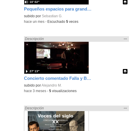
10′ 02″
Pequeños espacios para grandes ideas I
Contenido educativo.
subido por
Sebastian G.
-
hace un mes
-
Escuchado
5
veces
Mos
…
Encontrado «song» en:
Descripción
la
ubic
de l
bús
27′ 13″
Concierto comentado Falla y Britten 2
Contenido educativo.
subido por
Alejandro M.
-
hace 3 meses
-
5
visualizaciones
Mos
…
Encontrado «song» en:
Descripción
la
ubic
de l
bús