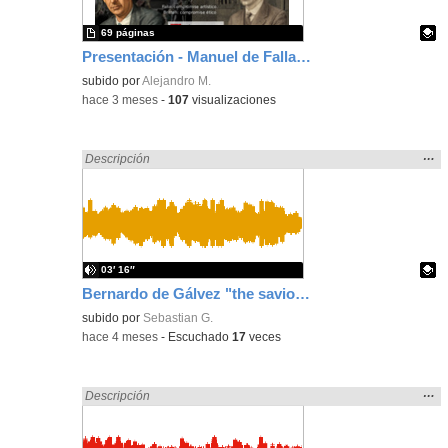
69 páginas
Presentación - Manuel de Falla y Benjamin Britten
Contenido educativo.
subido por
Alejandro M.
-
hace 3 meses
-
107
visualizaciones
Mos
…
Encontrado «song» en:
Descripción
la
ubic
de l
bús
03′ 16″
Bernardo de Gálvez "the saviour"
Contenido educativo.
subido por
Sebastian G.
-
hace 4 meses
-
Escuchado
17
veces
Mos
…
Encontrado «song» en:
Descripción
la
ubic
de l