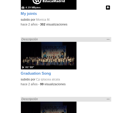
4.19 MBytes
My joints
Contenido educativo.
subido por
Monica M.
-
hace 2 años
-
302
visualizaciones
Mos
…
Encontrado «song» en:
Descripción
la
ubic
de l
bús
01′ 59″
Graduation Song
subido por
Cp iplacea alcala
-
hace 2 años
-
99
visualizaciones
Mos
…
Encontrado «song» en:
Descripción
la
ubic
de l