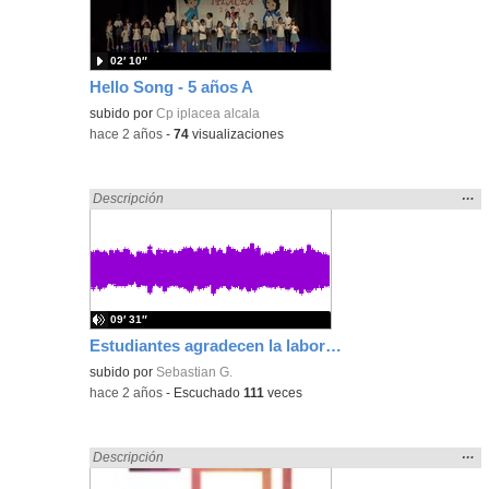
bús
02′ 10″
Hello Song - 5 años A
subido por
Cp iplacea alcala
-
hace 2 años
-
74
visualizaciones
Mos
…
Encontrado «song» en:
Descripción
la
ubic
de l
bús
09′ 31″
Estudiantes agradecen la labor de los docentes del IES Cervantes
subido por
Sebastian G.
-
hace 2 años
-
Escuchado
111
veces
Mos
…
Encontrado «song» en:
Descripción
la