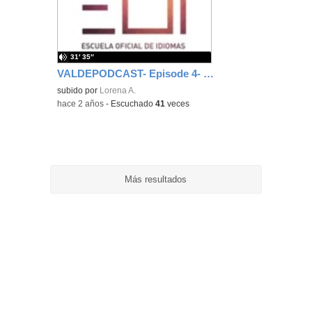
ubic
de l
bús
31′ 35″
VALDEPODCAST- Episode 4- Eurovision
subido por
Lorena A.
-
hace 2 años
-
Escuchado
41
veces
Más resultados