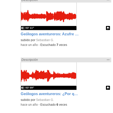
la
ubic
de l
bús
03′ 11″
Geólogos aventureros: Azufre y Cheyava Falls en Marte
Contenido educativo.
subido por
Sebastian G.
-
hace un año
-
Escuchado
7
veces
Mos
…
Encontrado «song» en:
Descripción
la
ubic
de l
bús
03′ 09″
Geólogos aventureros: ¿Por qué Marte es rojo?
Contenido educativo.
subido por
Sebastian G.
-
hace un año
-
Escuchado
6
veces