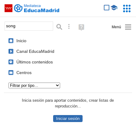
Mediateca de EducaMadrid
Saltar navegación
Servic
Educa
Palabra o frase:
Búsqueda avanzada
Ayuda
(en
ventana
Inicio
nueva)
Canal EducaMadrid
Últimos contenidos
Centros
Tipo de contenido:
Inicia sesión para aportar contenidos, crear listas de
reproducción...
Iniciar sesión