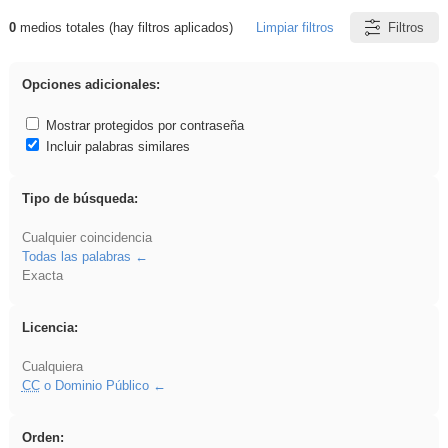
0
medios totales (hay filtros aplicados)
Limpiar filtros
Filtros
Resultados de: song
Opciones adicionales:
Mostrar protegidos por contraseña
Incluir palabras similares
Tipo de búsqueda:
Cualquier coincidencia
Todas las palabras
Exacta
Licencia:
Cualquiera
CC
o Dominio Público
Orden: