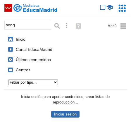
Mediateca de EducaMadrid
Saltar navegación
Servic
Educa
Palabra o frase:
Búsqueda avanzada
Ayuda
(en
ventana
Inicio
nueva)
Canal EducaMadrid
Últimos contenidos
Centros
Tipo de contenido:
Inicia sesión para aportar contenidos, crear listas de
reproducción...
Iniciar sesión