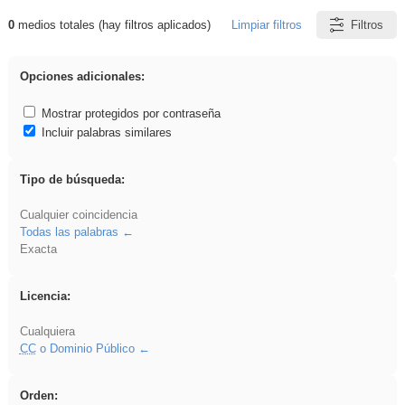
0
medios totales (hay filtros aplicados)
Limpiar filtros
Filtros
Resultados de: song
Opciones adicionales:
Mostrar protegidos por contraseña
Incluir palabras similares
Tipo de búsqueda:
Cualquier coincidencia
Todas las palabras
Exacta
Licencia:
Cualquiera
CC
o Dominio Público
Orden: