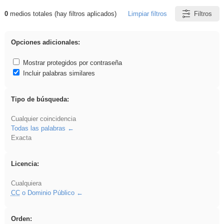
0
medios totales (hay filtros aplicados)
Limpiar filtros
Filtros
Resultados de: song
Opciones adicionales:
Mostrar protegidos por contraseña
Incluir palabras similares
Tipo de búsqueda:
Cualquier coincidencia
Todas las palabras
Exacta
Licencia:
Cualquiera
CC
o Dominio Público
Orden: