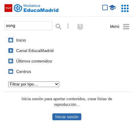
Mediateca de EducaMadrid
Saltar navegación
Servic
Educa
Palabra o frase:
Búsqueda avanzada
Ayuda
(en
ventana
Inicio
nueva)
Canal EducaMadrid
Últimos contenidos
Centros
Tipo de contenido:
Inicia sesión para aportar contenidos, crear listas de
reproducción...
Iniciar sesión