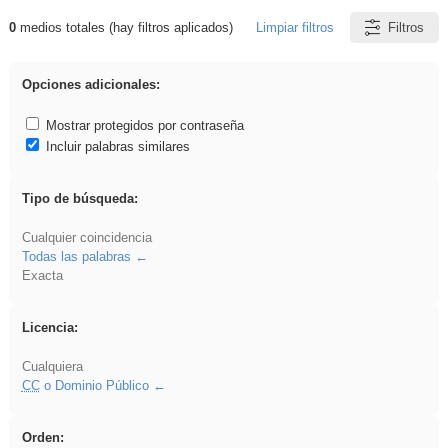
0
medios totales (hay filtros aplicados)
Limpiar filtros
Filtros
Resultados de: song
Opciones adicionales:
Mostrar protegidos por contraseña
Incluir palabras similares
Tipo de búsqueda:
Cualquier coincidencia
Todas las palabras
Exacta
Licencia:
Cualquiera
CC
o Dominio Público
Orden: