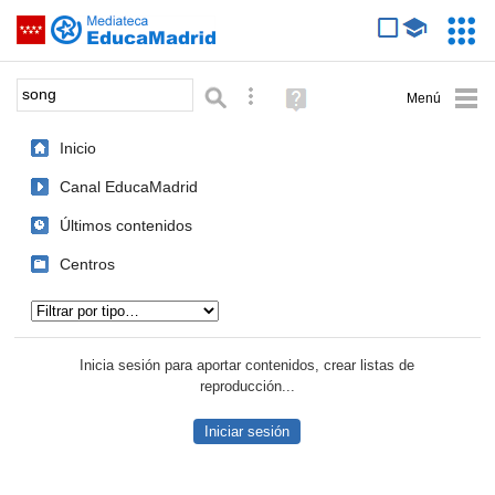
Mediateca de EducaMadrid
Saltar navegación
Servic
Educa
Palabra o frase:
Búsqueda avanzada
Ayuda
(en
ventana
Inicio
nueva)
Canal EducaMadrid
Últimos contenidos
Centros
Tipo de contenido:
Inicia sesión para aportar contenidos, crear listas de
reproducción...
Iniciar sesión