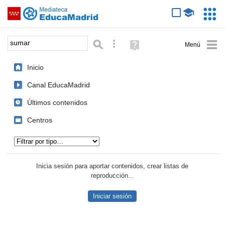
Mediateca de EducaMadrid
Saltar navegación
Servic
Educa
Palabra o frase:
Búsqueda avanzada
Ayuda
(en
ventana
Inicio
nueva)
Canal EducaMadrid
Últimos contenidos
Centros
Tipo de contenido:
Inicia sesión para aportar contenidos, crear listas de
reproducción...
Iniciar sesión