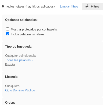
0
medios totales (hay filtros aplicados)
Limpiar filtros
Filtros
Resultados de: sumar
Opciones adicionales:
Mostrar protegidos por contraseña
Incluir palabras similares
Tipo de búsqueda:
Cualquier coincidencia
Todas las palabras
Exacta
Licencia:
Cualquiera
CC
o Dominio Público
Orden: