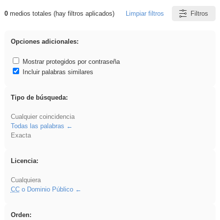
0
medios totales (hay filtros aplicados)
Limpiar filtros
Filtros
Resultados de: sumar
Opciones adicionales:
Mostrar protegidos por contraseña
Incluir palabras similares
Tipo de búsqueda:
Cualquier coincidencia
Todas las palabras
Exacta
Licencia:
Cualquiera
CC
o Dominio Público
Orden: