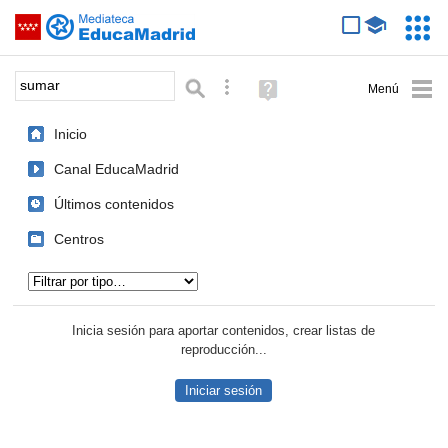
Mediateca de EducaMadrid
Saltar navegación
Servic
Educa
Palabra o frase:
Búsqueda avanzada
Ayuda
(en
ventana
Inicio
nueva)
Canal EducaMadrid
Últimos contenidos
Centros
Tipo de contenido:
Inicia sesión para aportar contenidos, crear listas de
reproducción...
Iniciar sesión