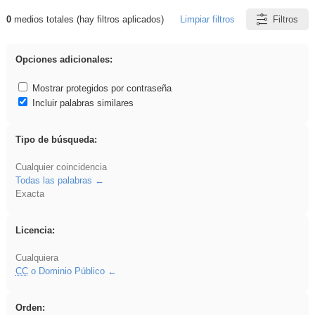
0
medios totales (hay filtros aplicados)
Limpiar filtros
Filtros
Resultados de: sumar
Opciones adicionales:
Mostrar protegidos por contraseña
Incluir palabras similares
Tipo de búsqueda:
Cualquier coincidencia
Todas las palabras
Exacta
Licencia:
Cualquiera
CC
o Dominio Público
Orden: