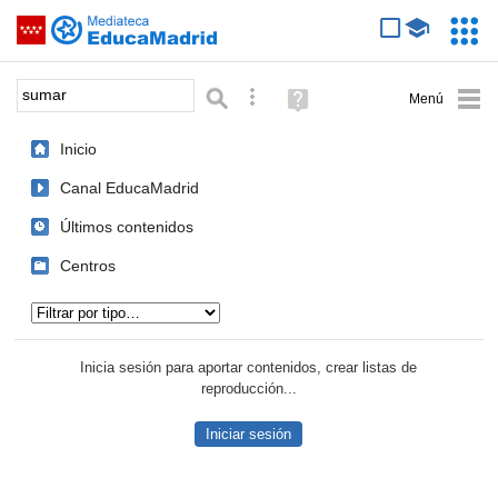
Mediateca de EducaMadrid
Saltar navegación
Servic
Educa
Palabra o frase:
Búsqueda avanzada
Ayuda
(en
ventana
Inicio
nueva)
Canal EducaMadrid
Últimos contenidos
Centros
Tipo de contenido:
Inicia sesión para aportar contenidos, crear listas de
reproducción...
Iniciar sesión