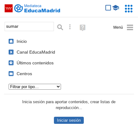
Mediateca de EducaMadrid
Saltar navegación
Servic
Educa
Palabra o frase:
Búsqueda avanzada
Ayuda
(en
ventana
Inicio
nueva)
Canal EducaMadrid
Últimos contenidos
Centros
Tipo de contenido:
Inicia sesión para aportar contenidos, crear listas de
reproducción...
Iniciar sesión