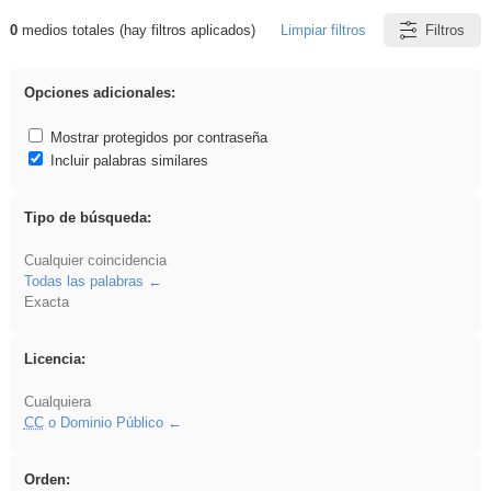
0
medios totales (hay filtros aplicados)
Limpiar filtros
Filtros
Resultados de: sumar
Opciones adicionales:
Mostrar protegidos por contraseña
Incluir palabras similares
Tipo de búsqueda:
Cualquier coincidencia
Todas las palabras
Exacta
Licencia:
Cualquiera
CC
o Dominio Público
Orden: