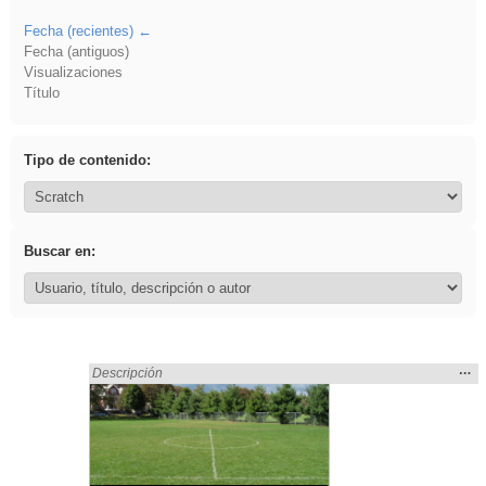
Fecha (recientes)
Fecha (antiguos)
Visualizaciones
Título
Tipo de contenido:
Buscar en:
Mos
…
Encontrado «sumar» en:
Descripción
la
ubic
de l
bús