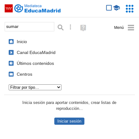
Mediateca de EducaMadrid
Saltar navegación
Servic
Educa
Palabra o frase:
Búsqueda avanzada
Ayuda
(en
ventana
Inicio
nueva)
Canal EducaMadrid
Últimos contenidos
Centros
Tipo de contenido:
Inicia sesión para aportar contenidos, crear listas de
reproducción...
Iniciar sesión