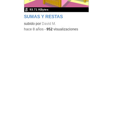
93.71 KBytes
SUMAS Y RESTAS
subido por
David M.
-
hace 8 años
-
952
visualizaciones