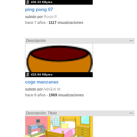
436.33 KBytes
ping pong 07
subido por
Rocio P.
-
hace 7 años
-
1117
visualizaciones
Mos
…
Encontrado «sumar» en:
Descripción
la
ubic
de l
bús
433.94 KBytes
coge manzanas
subido por
Adriã¡N M.
-
hace 8 años
-
1969
visualizaciones
Mos
…
Encontrado «sumar» en:
Descripción
,
Título
la
ubic
de l
bús