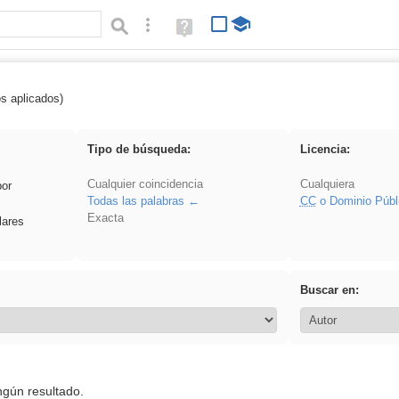
Búsqueda avanzada
Ayuda
(en
ventana
nueva)
os aplicados)
 sumar
Tipo de búsqueda:
Licencia:
Cualquier coincidencia
Cualquiera
por
Todas las palabras
CC
o Dominio Públ
Exacta
lares
Buscar en:
ngún resultado.