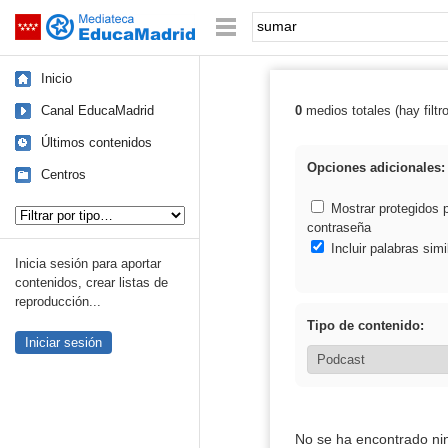
Mediateca de EducaMadrid
Saltar navegación
Palabra o frase:
Inicio
Canal EducaMadrid
0
medios totales (hay filtr
Resultados de:
Últimos contenidos
Opciones adicionales:
Centros
Tipo de contenido:
Mostrar protegidos 
contraseña
Incluir palabras simi
Inicia sesión para aportar
contenidos, crear listas de
reproducción...
Tipo de contenido:
Iniciar sesión
No se ha encontrado ni