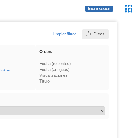
Servic
Iniciar sesión
Educa
Limpiar filtros
Filtros
Orden:
Fecha (recientes)
ico
Fecha (antiguos)
Visualizaciones
Título