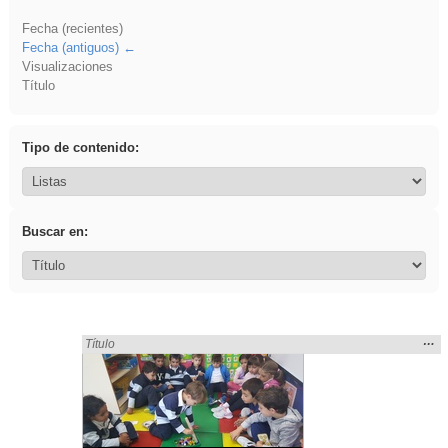
Fecha (recientes)
Fecha (antiguos)
Visualizaciones
Título
Tipo de contenido:
Buscar en:
Mos
…
Encontrado «sumar» en:
Título
la
ubic
de l
bús