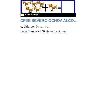
bús
8 imágenes
CPEE SEVERO OCHOA ALCORCÓN EBO L SUMAS INFANTIL
subido por
Susana L.
-
hace 6 años
-
876
visualizaciones