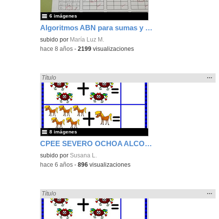
6 imágenes
Algoritmos ABN para sumas y restas
subido por
María Luz M.
-
hace 8 años
-
2199
visualizaciones
Mos
…
Encontrado «sumar» en:
Título
la
ubic
de l
bús
8 imágenes
CPEE SEVERO OCHOA ALCORCÓN EBO L SUMAS INFANTIL
subido por
Susana L.
-
hace 6 años
-
896
visualizaciones
Mos
…
Encontrado «sumar» en:
Título
la
ubic
de l