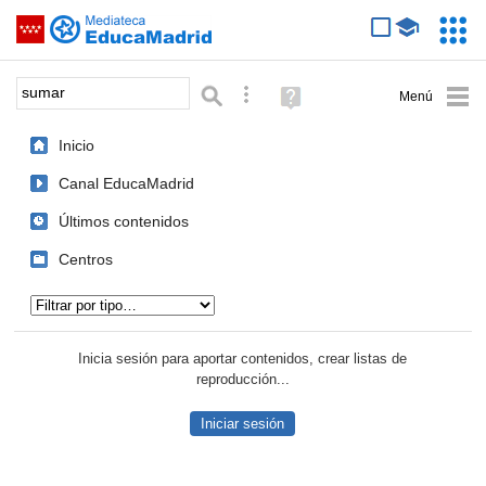
Mediateca de EducaMadrid
Saltar navegación
Servic
Educa
Palabra o frase:
Búsqueda avanzada
Ayuda
(en
ventana
Inicio
nueva)
Canal EducaMadrid
Últimos contenidos
Centros
Tipo de contenido:
Inicia sesión para aportar contenidos, crear listas de
reproducción...
Iniciar sesión