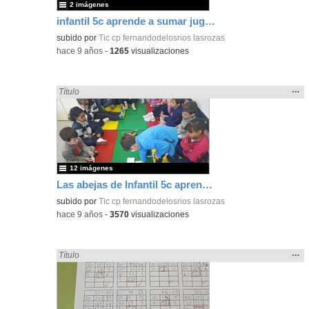
2 imágenes
infantil 5c aprende a sumar jugando
subido por
Tic cp fernandodelosrios lasrozas
-
hace 9 años
-
1265
visualizaciones
Mos
…
Encontrado «sumar» en:
Título
la
ubic
de l
bús
12 imágenes
Las abejas de Infantil 5c aprenden a sumar jugando
subido por
Tic cp fernandodelosrios lasrozas
-
hace 9 años
-
3570
visualizaciones
Mos
…
Encontrado «sumar» en:
Título
la
ubic
de l
bús