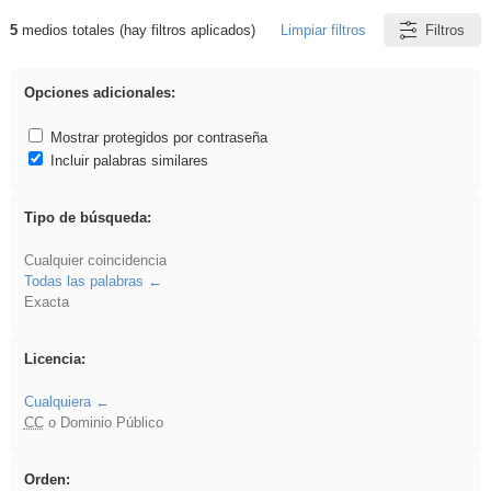
5
medios totales (hay filtros aplicados)
Limpiar filtros
Filtros
Resultados de: sumar
Opciones adicionales:
Mostrar protegidos por contraseña
Incluir palabras similares
Tipo de búsqueda:
Cualquier coincidencia
Todas las palabras
Exacta
Licencia:
Cualquiera
CC
o Dominio Público
Orden: