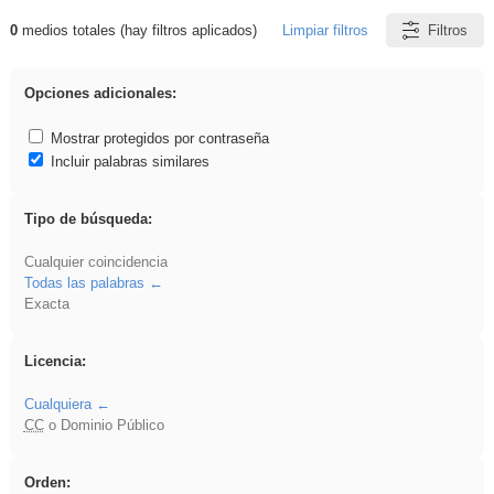
0
medios totales (hay filtros aplicados)
Limpiar filtros
Filtros
Resultados de: venganza
Opciones adicionales:
Mostrar protegidos por contraseña
Incluir palabras similares
Tipo de búsqueda:
Cualquier coincidencia
Todas las palabras
Exacta
Licencia:
Cualquiera
CC
o Dominio Público
Orden: