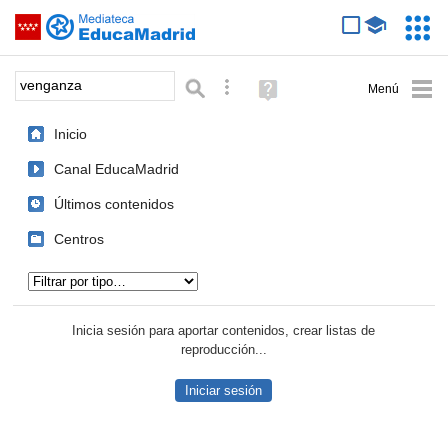
Mediateca de EducaMadrid
Saltar navegación
Servic
Educa
Palabra o frase:
Búsqueda avanzada
Ayuda
(en
ventana
Inicio
nueva)
Canal EducaMadrid
Últimos contenidos
Centros
Tipo de contenido:
Inicia sesión para aportar contenidos, crear listas de
reproducción...
Iniciar sesión