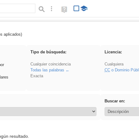
Búsqueda avanzada
Ayuda
(en
ventana
nueva)
os aplicados)
 venganza
Tipo de búsqueda:
Licencia:
Cualquier coincidencia
Cualquiera
por
Todas las palabras
CC
o Dominio Públ
Exacta
lares
Buscar en:
ngún resultado.