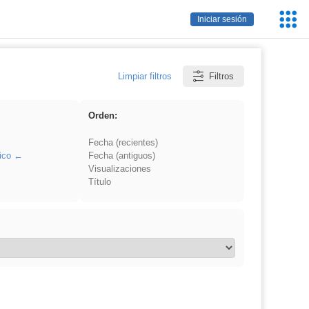
Servic
Iniciar sesión
Educa
Limpiar filtros
Filtros
Orden:
Fecha (recientes)
ico
Fecha (antiguos)
Visualizaciones
Título