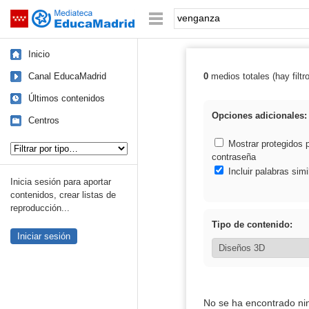
Mediateca de EducaMadrid
Saltar navegación
Palabra o frase:
Inicio
Canal EducaMadrid
0
medios totales (hay filtr
Resultados de:
Últimos contenidos
Opciones adicionales:
Centros
Tipo de contenido:
Mostrar protegidos 
contraseña
Incluir palabras simi
Inicia sesión para aportar
contenidos, crear listas de
reproducción...
Tipo de contenido:
Iniciar sesión
No se ha encontrado ni