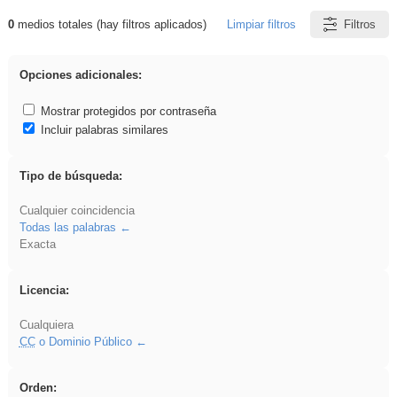
0
medios totales (hay filtros aplicados)
Limpiar filtros
Filtros
Resultados de: venganza
Opciones adicionales:
Mostrar protegidos por contraseña
Incluir palabras similares
Tipo de búsqueda:
Cualquier coincidencia
Todas las palabras
Exacta
Licencia:
Cualquiera
CC
o Dominio Público
Orden: