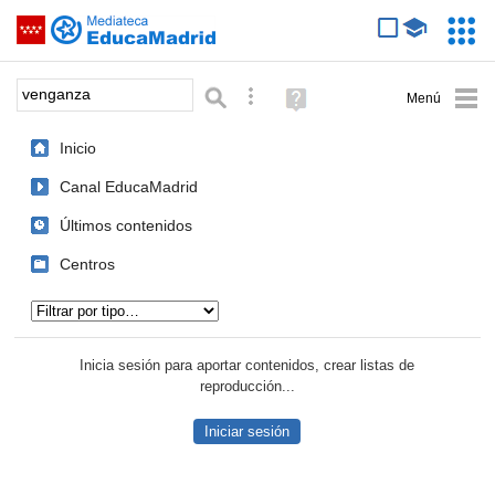
Mediateca de EducaMadrid
Saltar navegación
Servic
Educa
Palabra o frase:
Búsqueda avanzada
Ayuda
(en
ventana
Inicio
nueva)
Canal EducaMadrid
Últimos contenidos
Centros
Tipo de contenido:
Inicia sesión para aportar contenidos, crear listas de
reproducción...
Iniciar sesión