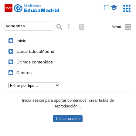
Mediateca de EducaMadrid
Saltar navegación
Servic
Educa
Palabra o frase:
Búsqueda avanzada
Ayuda
(en
ventana
Inicio
nueva)
Canal EducaMadrid
Últimos contenidos
Centros
Tipo de contenido:
Inicia sesión para aportar contenidos, crear listas de
reproducción...
Iniciar sesión