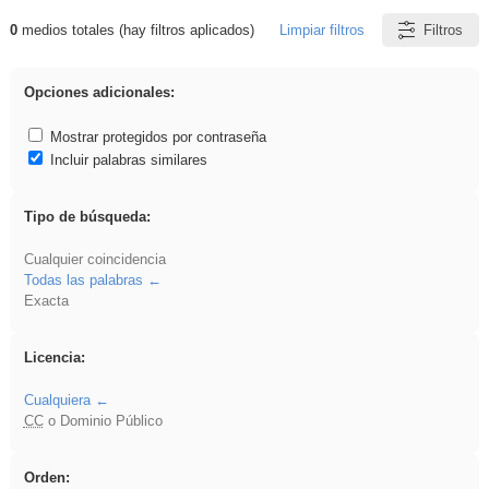
0
medios totales (hay filtros aplicados)
Limpiar filtros
Filtros
Resultados de: venganza
Opciones adicionales:
Mostrar protegidos por contraseña
Incluir palabras similares
Tipo de búsqueda:
Cualquier coincidencia
Todas las palabras
Exacta
Licencia:
Cualquiera
CC
o Dominio Público
Orden: