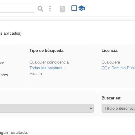
Búsqueda avanzada
Ayuda
(en
ventana
nueva)
os aplicados)
 venganza
Tipo de búsqueda:
Licencia:
Cualquier coincidencia
Cualquiera
por
Todas las palabras
CC
o Dominio Públ
Exacta
lares
Buscar en:
ngún resultado.