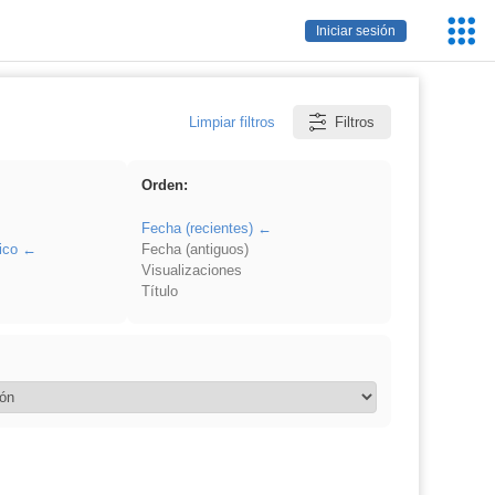
Servic
Iniciar sesión
Educa
Limpiar filtros
Filtros
Orden:
Fecha (recientes)
ico
Fecha (antiguos)
Visualizaciones
Título