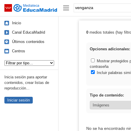
Mediateca de EducaMadrid
Saltar navegación
Palabra o frase:
Inicio
Canal EducaMadrid
0
medios totales (hay filtr
Resultados de:
Últimos contenidos
Opciones adicionales:
Centros
Tipo de contenido:
Mostrar protegidos 
contraseña
Incluir palabras simi
Inicia sesión para aportar
contenidos, crear listas de
reproducción...
Tipo de contenido:
Iniciar sesión
No se ha encontrado ni