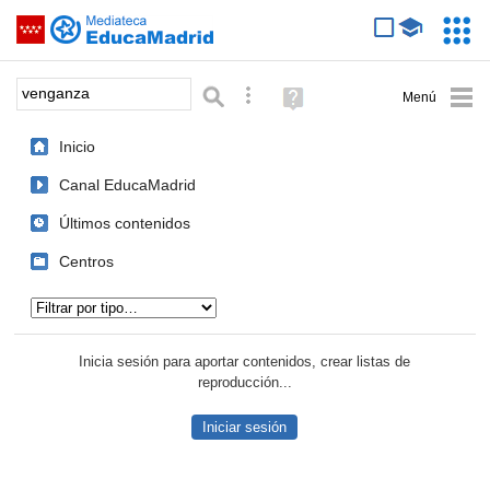
Mediateca de EducaMadrid
Saltar navegación
Servic
Educa
Palabra o frase:
Búsqueda avanzada
Ayuda
(en
ventana
Inicio
nueva)
Canal EducaMadrid
Últimos contenidos
Centros
Tipo de contenido:
Inicia sesión para aportar contenidos, crear listas de
reproducción...
Iniciar sesión