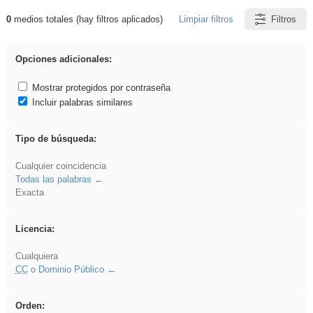
0
medios totales (hay filtros aplicados)
Limpiar filtros
Filtros
Resultados de: venganza
Opciones adicionales:
Mostrar protegidos por contraseña
Incluir palabras similares
Tipo de búsqueda:
Cualquier coincidencia
Todas las palabras
Exacta
Licencia:
Cualquiera
CC
o Dominio Público
Orden: