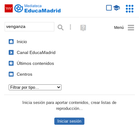
Mediateca de EducaMadrid
Saltar navegación
Servic
Educa
Palabra o frase:
Búsqueda avanzada
Ayuda
(en
ventana
Inicio
nueva)
Canal EducaMadrid
Últimos contenidos
Centros
Tipo de contenido:
Inicia sesión para aportar contenidos, crear listas de
reproducción...
Iniciar sesión