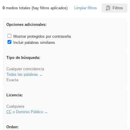
0
medios totales (hay filtros aplicados)
Limpiar filtros
Filtros
Resultados de: venganza
Opciones adicionales:
Mostrar protegidos por contraseña
Incluir palabras similares
Tipo de búsqueda:
Cualquier coincidencia
Todas las palabras
Exacta
Licencia:
Cualquiera
CC
o Dominio Público
Orden: