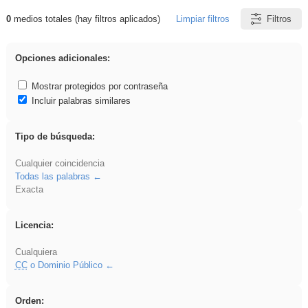
0
medios totales (hay filtros aplicados)
Limpiar filtros
Filtros
Resultados de: venganza
Opciones adicionales:
Mostrar protegidos por contraseña
Incluir palabras similares
Tipo de búsqueda:
Cualquier coincidencia
Todas las palabras
Exacta
Licencia:
Cualquiera
CC
o Dominio Público
Orden: