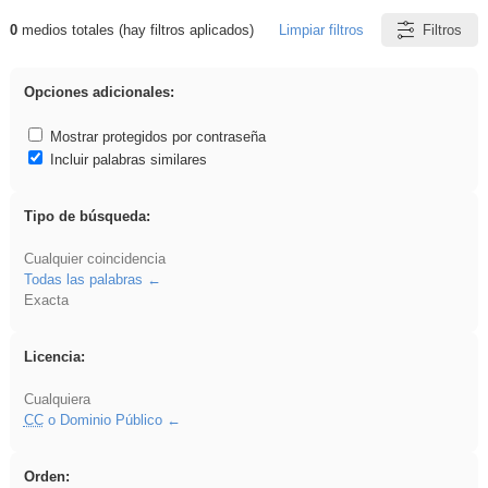
0
medios totales (hay filtros aplicados)
Limpiar filtros
Filtros
Resultados de: venganza
Opciones adicionales:
Mostrar protegidos por contraseña
Incluir palabras similares
Tipo de búsqueda:
Cualquier coincidencia
Todas las palabras
Exacta
Licencia:
Cualquiera
CC
o Dominio Público
Orden: