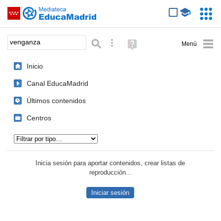
Mediateca de EducaMadrid
Saltar navegación
Servic
Educa
Palabra o frase:
Búsqueda avanzada
Ayuda
(en
ventana
Inicio
nueva)
Canal EducaMadrid
Últimos contenidos
Centros
Tipo de contenido:
Inicia sesión para aportar contenidos, crear listas de
reproducción...
Iniciar sesión