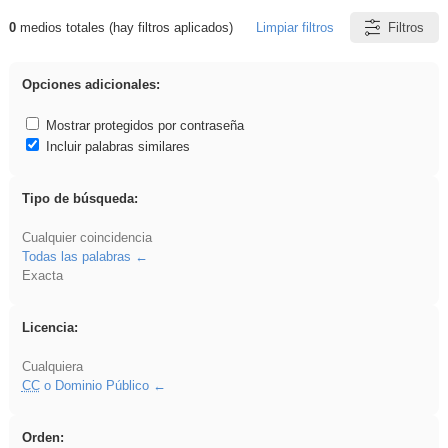
0
medios totales (hay filtros aplicados)
Limpiar filtros
Filtros
Resultados de: venganza
Opciones adicionales:
Mostrar protegidos por contraseña
Incluir palabras similares
Tipo de búsqueda:
Cualquier coincidencia
Todas las palabras
Exacta
Licencia:
Cualquiera
CC
o Dominio Público
Orden: