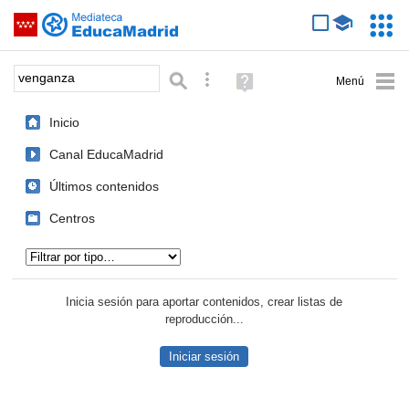
Mediateca de EducaMadrid
Saltar navegación
Servic
Educa
Palabra o frase:
Búsqueda avanzada
Ayuda
(en
ventana
Inicio
nueva)
Canal EducaMadrid
Últimos contenidos
Centros
Tipo de contenido:
Inicia sesión para aportar contenidos, crear listas de
reproducción...
Iniciar sesión