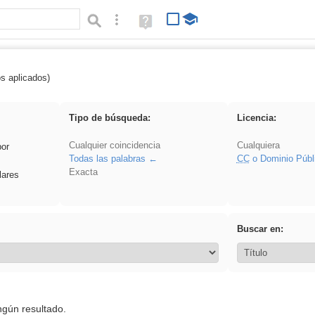
Búsqueda avanzada
Ayuda
(en
ventana
nueva)
os aplicados)
 venganza
Tipo de búsqueda:
Licencia:
Cualquier coincidencia
Cualquiera
por
Todas las palabras
CC
o Dominio Públ
Exacta
lares
Buscar en:
ngún resultado.