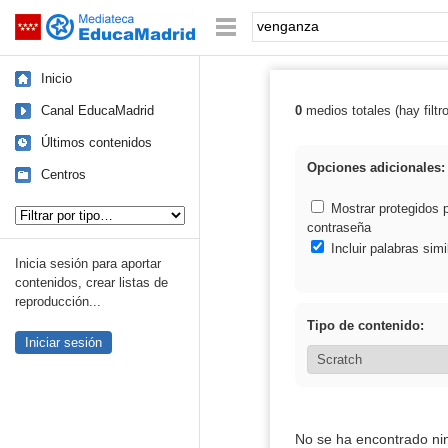
Mediateca de EducaMadrid
Saltar navegación
Palabra o frase:
Inicio
Canal EducaMadrid
0
medios totales (hay filtr
Resultados de:
Últimos contenidos
Opciones adicionales:
Centros
Tipo de contenido:
Mostrar protegidos 
contraseña
Incluir palabras simi
Inicia sesión para aportar
contenidos, crear listas de
reproducción...
Tipo de contenido:
Iniciar sesión
No se ha encontrado ni