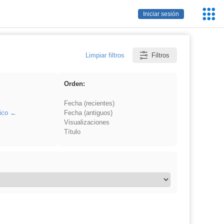
Servic
Iniciar sesión
Educa
Limpiar filtros
Filtros
Orden:
Fecha (recientes)
ico
Fecha (antiguos)
Visualizaciones
Título