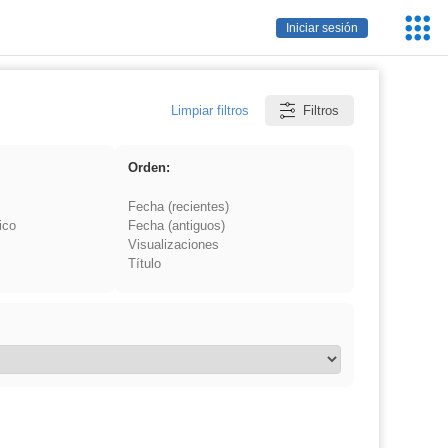
Servic
Iniciar sesión
Educa
Limpiar filtros
Filtros
Orden:
Fecha (recientes)
ico
Fecha (antiguos)
Visualizaciones
Título