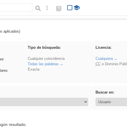
Búsqueda avanzada
Ayuda
(en
ventana
nueva)
os aplicados)
 venganza
Tipo de búsqueda:
Licencia:
Cualquier coincidencia
Cualquiera
por
Todas las palabras
CC
o Dominio Públ
Exacta
lares
Buscar en:
ngún resultado.