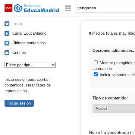
Mediateca de EducaMadrid
Saltar navegación
Palabra o frase:
Inicio
Canal EducaMadrid
0
medios totales (hay filtr
Resultados de:
Últimos contenidos
Opciones adicionales:
Centros
Tipo de contenido:
Mostrar protegidos 
contraseña
Incluir palabras simi
Inicia sesión para aportar
contenidos, crear listas de
reproducción...
Tipo de contenido:
Iniciar sesión
No se ha encontrado ni