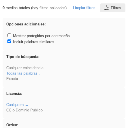
0
medios totales (hay filtros aplicados)
Limpiar filtros
Filtros
Resultados de: venganza
Opciones adicionales:
Mostrar protegidos por contraseña
Incluir palabras similares
Tipo de búsqueda:
Cualquier coincidencia
Todas las palabras
Exacta
Licencia:
Cualquiera
CC
o Dominio Público
Orden: