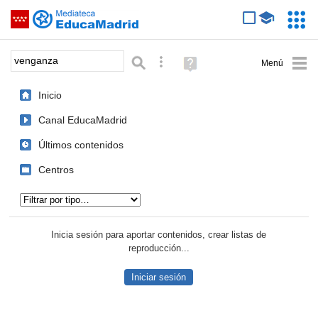
Mediateca de EducaMadrid
Saltar navegación
Servic
Educa
Palabra o frase:
Búsqueda avanzada
Ayuda
(en
ventana
Inicio
nueva)
Canal EducaMadrid
Últimos contenidos
Centros
Tipo de contenido:
Inicia sesión para aportar contenidos, crear listas de
reproducción...
Iniciar sesión