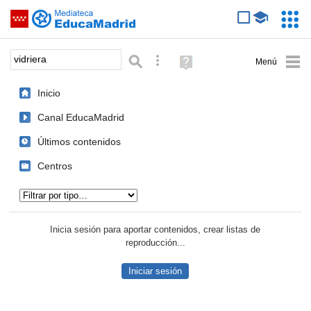
Mediateca de EducaMadrid
Saltar navegación
Servic
Educa
Palabra o frase:
Búsqueda avanzada
Ayuda
(en
ventana
Inicio
nueva)
Canal EducaMadrid
Últimos contenidos
Centros
Tipo de contenido:
Inicia sesión para aportar contenidos, crear listas de
reproducción...
Iniciar sesión