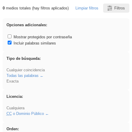
0
medios totales (hay filtros aplicados)
Limpiar filtros
Filtros
Resultados de: vidriera
Opciones adicionales:
Mostrar protegidos por contraseña
Incluir palabras similares
Tipo de búsqueda:
Cualquier coincidencia
Todas las palabras
Exacta
Licencia:
Cualquiera
CC
o Dominio Público
Orden: