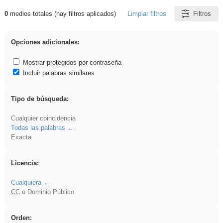
0
medios totales (hay filtros aplicados)
Limpiar filtros
Filtros
Resultados de: vidriera
Opciones adicionales:
Mostrar protegidos por contraseña
Incluir palabras similares
Tipo de búsqueda:
Cualquier coincidencia
Todas las palabras
Exacta
Licencia:
Cualquiera
CC
o Dominio Público
Orden: