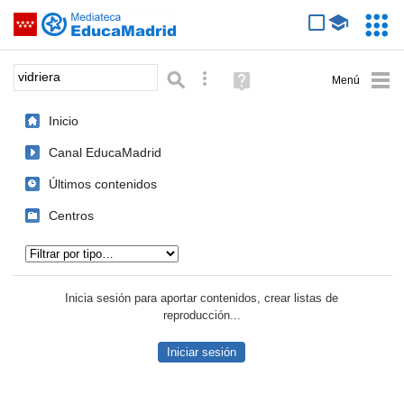
Mediateca de EducaMadrid
Saltar navegación
Servic
Educa
Palabra o frase:
Búsqueda avanzada
Ayuda
(en
ventana
Inicio
nueva)
Canal EducaMadrid
Últimos contenidos
Centros
Tipo de contenido:
Inicia sesión para aportar contenidos, crear listas de
reproducción...
Iniciar sesión