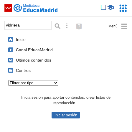
Mediateca de EducaMadrid
Saltar navegación
Servic
Educa
Palabra o frase:
Búsqueda avanzada
Ayuda
(en
ventana
Inicio
nueva)
Canal EducaMadrid
Últimos contenidos
Centros
Tipo de contenido:
Inicia sesión para aportar contenidos, crear listas de
reproducción...
Iniciar sesión