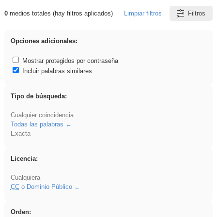
0
medios totales (hay filtros aplicados)
Limpiar filtros
Filtros
Resultados de: vidriera
Opciones adicionales:
Mostrar protegidos por contraseña
Incluir palabras similares
Tipo de búsqueda:
Cualquier coincidencia
Todas las palabras
Exacta
Licencia:
Cualquiera
CC
o Dominio Público
Orden: